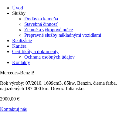
Úvod
Služby
Dodávka kameňa
Stavebná činnosť
Zemné a výkopové práce
Prepravné služby nákladnými vozidlami
Realizácie
Kariéra
Certifikáty a dokumenty
Ochrana osobných údajov
Kontakty
Mercedes-Benz B
Rok výroby: 07/2010, 1699cm3, 85kw, Benzín, čierna farba,
najazdených 187 000 km. Dovoz Taliansko.
2900,00
€
Kontaktuj nás