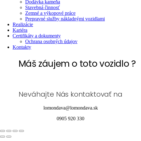
Dodávka kameňa
Stavebná činnosť
Zemné a výkopové práce
Prepravné služby nákladnými vozidlami
Realizácie
Kariéra
Certifikáty a dokumenty
Ochrana osobných údajov
Kontakty
Máš záujem o toto vozidlo ?
Neváhajte Nás kontaktovať na
lomondava@lomondava.sk
0905 920 330